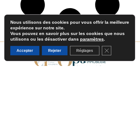
Nous utilisons des cookies pour vous offrir la meilleure
expérience sur notre site.
Vous pouvez en savoir plus sur les cookies que nous
utilisons ou les désactiver dans
paramètres
.
Fermer la banni
Accepter
Rejeter
Réglages
ADRESSE
15 Rue de Crosne
76000 Rouen
HORAIRES LUN-VEN :
9h00-12h30
13h30-17h30
ÉTUDE D’HUISSIER