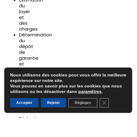
du
loyer
et
des
charges
Détermination
du
dépôt
de
garantie
et
des
garanties
Nous utilisons des cookies pour vous offrir la meilleure
expérience sur notre site.
locatives
Vous pouvez en savoir plus sur les cookies que nous
utilisons ou les désactiver dans
paramètres
.
Papiers
Fermer la banni
Accepter
Rejeter
Réglages
administratifs
Rédaction
et
publication
de