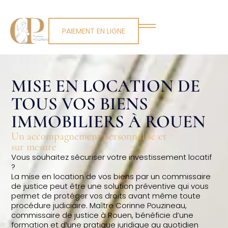
PAIEMENT EN LIGNE
MISE EN LOCATION DE
TOUS VOS BIENS
IMMOBILIERS À ROUEN
Un accompagnement personnalisé et
sur mesure
Vous souhaitez sécuriser votre investissement locatif
?
La mise en location de vos biens par un commissaire
de justice peut être une solution préventive qui vous
permet de protéger vos droits avant même toute
procédure judiciaire. Maître Corinne Pouzineau,
commissaire de justice à Rouen, bénéficie d’une
formation et d’une pratique juridique au quotidien