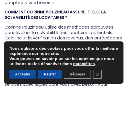
adaptée à vos besoins.
COMMENT CORINNE POUZINEAU ASSURE-T-ELLE LA
SOLVABILITÉ DES LOCATAIRES ?
Corinne Pouzineau utilise des méthodes éprouvées
pour évaluer la solvabilité des locataires potentiels.
Cela inclut la vérification des revenus, des antécédents
locatifs et des références. Elle peut également
demander des garanties supplémentaires pour
Nous utilisons des cookies pour vous offrir la meilleure
minimiser les risques d’impayés.
expérience sur notre site.
Vous pouvez en savoir plus sur les cookies que nous
QUELS SONT LES COÛTS ASSOCIÉS À LA GESTION LOCATIVE
utilisons ou les désactiver dans
paramètres
.
?
Fermer la banni
Accepter
Rejeter
Réglages
Les coûts de la gestion locative varient en fonction des
services spécifiques dont vous avez besoin. Pour
obtenir un devis personnalisé, vous pouvez contacter
directement Corinne Pouzineau via son site web :
pouzineau.fr/contact/
. Elle vous fournira une estimation
détaillée en fonction de vos besoins et de la nature de
votre bien immobilier.
CONCLUSION