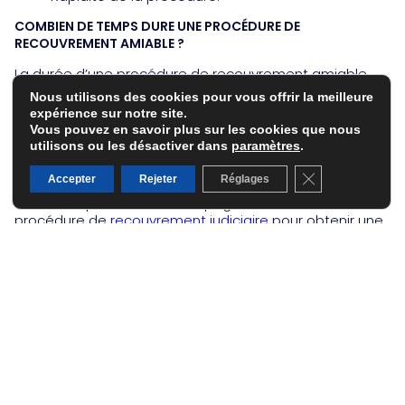
COMBIEN DE TEMPS DURE UNE PROCÉDURE DE
RECOUVREMENT AMIABLE ?
La durée d’une procédure de recouvrement amiable
varie en fonction de la complexité du dossier et de la
Nous utilisons des cookies pour vous offrir la meilleure
réactivité du débiteur. En moyenne, elle peut prendre
expérience sur notre site.
entre quelques semaines et quelques mois.
Vous pouvez en savoir plus sur les cookies que nous
utilisons ou les désactiver dans
paramètres
.
QUE FAIRE SI LE RECOUVREMENT AMIABLE ÉCHOUE ?
Fermer la banni
Accepter
Rejeter
Réglages
Si le recouvrement amiable n’aboutit pas, Corinne
Pouzineau peut vous accompagner dans une
procédure de
recouvrement judiciaire
pour obtenir une
décision de justice.
CONSEILS POUR MAXIMISER
VOS CHANCES DE SUCCÈS
Pour maximiser vos chances de succès dans une
procédure de recouvrement amiable, voici quelques
conseils :