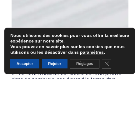
Nous utilisons des cookies pour vous offrir la meilleure
expérience sur notre site.
Vous pouvez en savoir plus sur les cookies que nous
utilisons ou les désactiver dans
paramètres
.
Fermer la banni
Accepter
Rejeter
Réglages
Un constat d’huissier est crucial comme preuve
dans de nombreux cas. Il prend la forme d’un
procès-verbal fait par un...
LIRE PLUS
CONSTAT D’HUISSIER : GUIDE COMPLET
POUR FAIRE APPEL À UN COMMISSAIRE