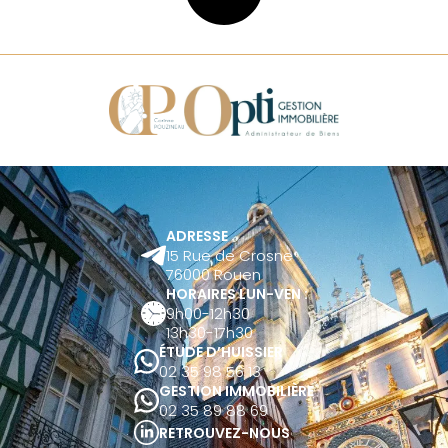
ADRESSE
15 Rue de Crosne
76000 Rouen
HORAIRES LUN-VEN :
9h00-12h30
13h30-17h30
ÉTUDE D’HUISSIER
02 35 98 56 13
GESTION IMMOBILIÈRE
02 35 89 88 69
RETROUVEZ-NOUS