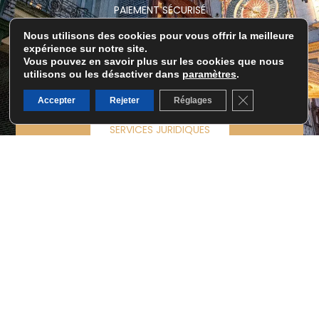
PAIEMENT SÉCURISÉ
EN LIGNE
Nous utilisons des cookies pour vous offrir la meilleure
expérience sur notre site.
PAIEMENT EN LIGNE
Vous pouvez en savoir plus sur les cookies que nous
utilisons ou les désactiver dans
paramètres
.
ÉCRIVEZ-NOUS
Fermer la banni
Accepter
Rejeter
Réglages
SERVICES JURIDIQUES
GESTION IMMOBILIÈRE
© 2026 Tous droits réservés Corinne Pouzineau
Mentions légales
RGPD
Sitemap
SITE RÉALISÉ PAR