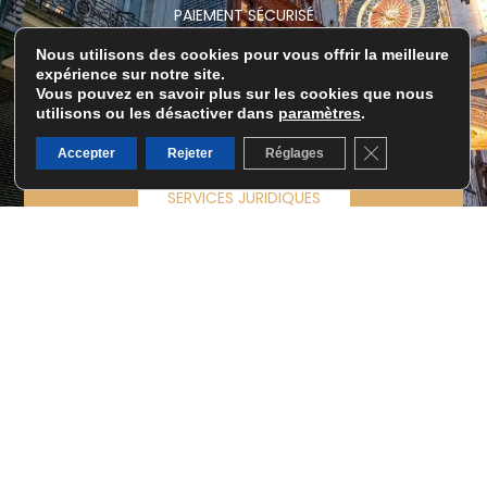
PAIEMENT SÉCURISÉ
EN LIGNE
Nous utilisons des cookies pour vous offrir la meilleure
expérience sur notre site.
PAIEMENT EN LIGNE
Vous pouvez en savoir plus sur les cookies que nous
utilisons ou les désactiver dans
paramètres
.
ÉCRIVEZ-NOUS
Fermer la banni
Accepter
Rejeter
Réglages
SERVICES JURIDIQUES
GESTION IMMOBILIÈRE
© 2026 Tous droits réservés Corinne Pouzineau
Mentions légales
RGPD
Sitemap
SITE RÉALISÉ PAR