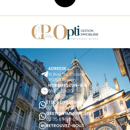
ADRESSE
15 Rue de Crosne
76000 Rouen
HORAIRES LUN-VEN :
9h00-12h30
13h30-17h30
ÉTUDE D’HUISSIER
02 35 98 56 13
GESTION IMMOBILIÈRE
02 35 89 88 69
RETROUVEZ-NOUS