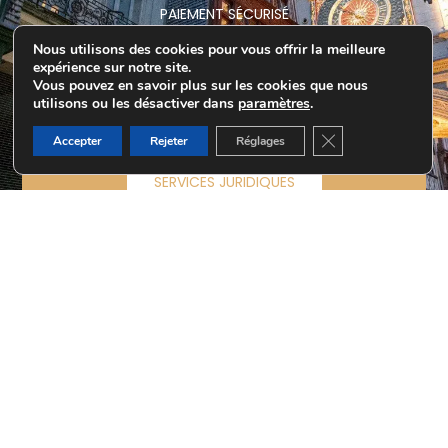
PAIEMENT SÉCURISÉ
EN LIGNE
Nous utilisons des cookies pour vous offrir la meilleure
expérience sur notre site.
PAIEMENT EN LIGNE
Vous pouvez en savoir plus sur les cookies que nous
utilisons ou les désactiver dans
paramètres
.
ÉCRIVEZ-NOUS
Fermer la bannièr
Accepter
Rejeter
Réglages
SERVICES JURIDIQUES
GESTION IMMOBILIÈRE
© 2026 Tous droits réservés Corinne Pouzineau
Mentions légales
RGPD
Sitemap
SITE RÉALISÉ PAR