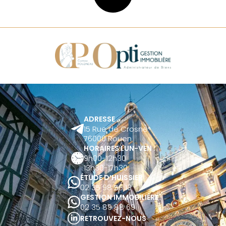
ADRESSE
15 Rue de Crosne
76000 Rouen
HORAIRES LUN-VEN :
9h00-12h30
13h30-17h30
ÉTUDE D’HUISSIER
02 35 98 56 13
GESTION IMMOBILIÈRE
02 35 89 88 69
RETROUVEZ-NOUS