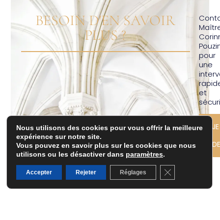
BESOIN D'EN SAVOIR
Cont
Maîtr
PLUS ?
Corin
Pouzi
pour
une
inter
rapid
et
sécur
JE
Nous utilisons des cookies pour vous offrir la meilleure
expérience sur notre site.
D
Vous pouvez en savoir plus sur les cookies que nous
utilisons ou les désactiver dans
paramètres
.
Fermer la banni
Accepter
Rejeter
Réglages