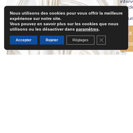
inter
rapid
et
Nous utilisons des cookies pour vous offrir la meilleure
sécur
expérience sur notre site.
Vous pouvez en savoir plus sur les cookies que nous
utilisons ou les désactiver dans
paramètres
.
JE
Fermer la banni
Accepter
Rejeter
Réglages
D
AUTRES ACTUALITÉS
CONSTAT D’HUISSIER : GUIDE COMPLET
POUR FAIRE APPEL À UN COMMISSAIRE
DE JUSTICE EN 2025