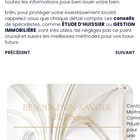
toutes les informations pour bien louer votre bien.
Enfin, pour protéger votre investissement locatif,
rappelez-vous que chaque détail compte. Les
conseils
de spécialistes, comme
ÉTUDE D’HUISSIER
ou
GESTION
IMMOBILIÈRE
, sont très utiles. Ne négligez pas ce point
crucial et suivez les meilleures méthodes pour vos baux
futurs.
PRÉCÉDENT
SUIVANT
BESOIN D'EN SAVOIR
Cont
Maîtr
PLUS ?
Corin
Pouzi
pour
une