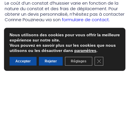
Le coût d’un constat d’huissier varie en fonction de la
nature du constat et des frais de déplacement. Pour
obtenir un devis personnalisé, n’hésitez pas à contacter
Corinne Pouzineau via son
formulaire de contact
.
QUELLE EST LA VALEUR JURIDIQUE D’UN CONSTAT
D’HUISSIER ?
Nous utilisons des cookies pour vous offrir la meilleure
expérience sur notre site.
Un constat d’huissier a une valeur probante en justice. Il
Vous pouvez en savoir plus sur les cookies que nous
est considéré comme une preuve irréfutable des faits
utilisons ou les désactiver dans
paramètres
.
constatés. Pour en savoir plus sur les prestations de
Fermer la banni
Corinne Pouzineau, visitez la page dédiée aux
constats
Accepter
Rejeter
Réglages
d’huissier
.
CONCLUSION
Faire appel à Corinne Pouzineau pour un constat
d’huissier en Eure, c’est choisir la sécurité et l’efficacité.
Grâce à son expertise et son professionnalisme, elle
vous accompagne dans toutes vos démarches
juridiques avec rigueur et réactivité. N’attendez plus et
contactez dès aujourd’hui votre alliée juridique de
confiance.