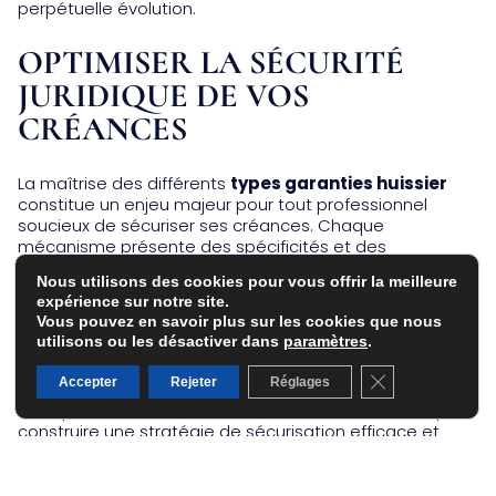
perpétuelle évolution.
OPTIMISER LA SÉCURITÉ
JURIDIQUE DE VOS
CRÉANCES
La maîtrise des différents
types garanties huissier
constitue un enjeu majeur pour tout professionnel
soucieux de sécuriser ses créances. Chaque
mécanisme présente des spécificités et des
avantages qu’il convient d’analyser au cas par cas pour
Nous utilisons des cookies pour vous offrir la meilleure
optimiser la protection recherchée.
expérience sur notre site.
Vous pouvez en savoir plus sur les cookies que nous
L’accompagnement par un commissaire de justice
utilisons ou les désactiver dans
paramètres
.
expérimenté apporte une valeur ajoutée indéniable
dans cette démarche. Son expertise technique, sa
Fermer la banni
Accepter
Rejeter
Réglages
connaissance des procédures et sa capacité à
anticiper les difficultés constituent autant d’atouts pour
construire une stratégie de sécurisation efficace et
pérenne.
Dans un contexte économique incertain, investir dans