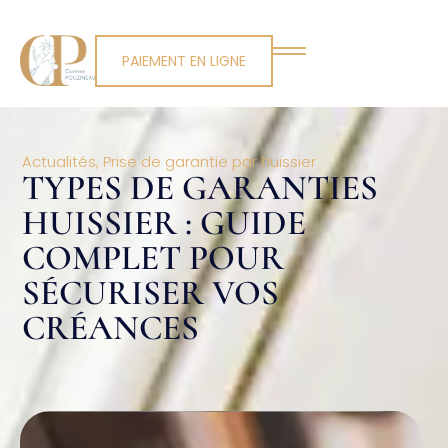
PAIEMENT EN LIGNE
Actualités
,
Prise de garantie par huissier
TYPES DE GARANTIES
HUISSIER : GUIDE
COMPLET POUR
SÉCURISER VOS
CRÉANCES