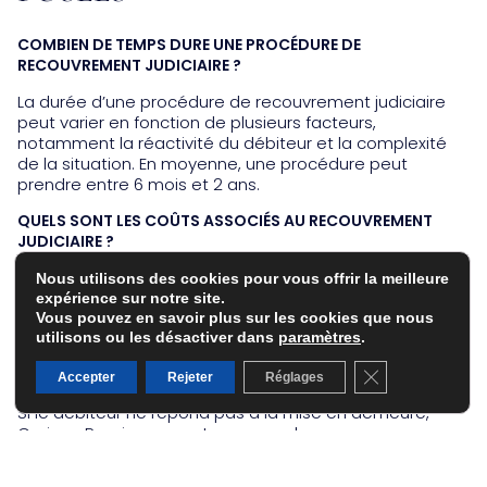
COMBIEN DE TEMPS DURE UNE PROCÉDURE DE
RECOUVREMENT JUDICIAIRE ?
La durée d’une procédure de recouvrement judiciaire
peut varier en fonction de plusieurs facteurs,
notamment la réactivité du débiteur et la complexité
de la situation. En moyenne, une procédure peut
prendre entre 6 mois et 2 ans.
QUELS SONT LES COÛTS ASSOCIÉS AU RECOUVREMENT
JUDICIAIRE ?
Les coûts dépendent des honoraires de l’huissier de
Nous utilisons des cookies pour vous offrir la meilleure
justice et des frais de justice. Pour plus de détails,
expérience sur notre site.
n’hésitez pas à
contacter Corinne Pouzineau
.
Vous pouvez en savoir plus sur les cookies que nous
utilisons ou les désactiver dans
paramètres
.
QUE FAIRE SI LE DÉBITEUR NE RÉPOND PAS À LA MISE EN
Fermer la banni
DEMEURE ?
Accepter
Rejeter
Réglages
Si le débiteur ne répond pas à la mise en demeure,
Corinne Pouzineau peut engager des mesures
d’exécution, telles que la saisie des biens ou des
comptes bancaires.